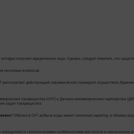
которую получает юридическое лицо. Однако, следует отметить, что сущест
на несколько вопросов:
Т располагают действующей скважиной или планируют осуществить бурен
мерческие товарищества (СНТ) и Дачные некоммерческие партнерства (Д
ия задач товарищества.
дневно?
Обычно в СНТ добыча воды имеет сезонный характер, и объемы редк
 определяется геологическими особенностями местности и назначением вод