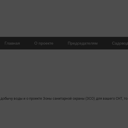
Главная
О проекте
Председателям
Садово
добычу воды и о проекте Зоны санитарной охраны (ЗСО) для вашего СНТ, то