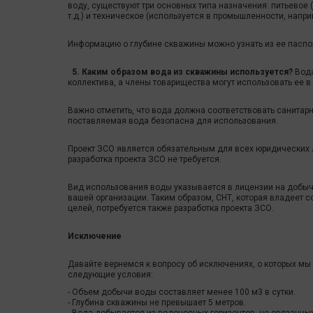
воду, существуют три основных типа назначения: питьевое 
т.д.) и техническое (используется в промышленности, напр
Информацию о глубине скважины можно узнать из ее паспор
5. Каким образом вода из скважины используется?
Вода
коллектива, а члены товарищества могут использовать ее в
Важно отметить, что вода должна соответствовать санитарн
поставляемая вода безопасна для использования.
Проект ЗСО является обязательным для всех юридических 
разработка проекта ЗСО не требуется.
Вид использования воды указывается в лицензии на добыч
вашей организации. Таким образом, СНТ, которая владеет 
целей, потребуется также разработка проекта ЗСО.
Исключение
Давайте вернемся к вопросу об исключениях, о которых мы
следующие условия:
- Объем добычи воды составляет менее 100 м3 в сутки.
- Глубина скважины не превышает 5 метров.