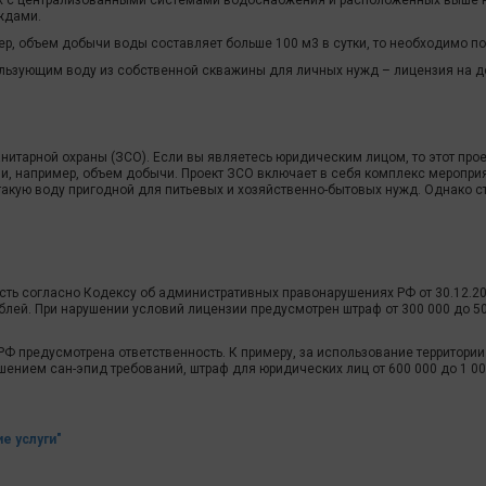
ых с централизованными системами водоснабжения и расположенных выше н
ждами.
мер, объем добычи воды составляет больше 100 м3 в сутки, то необходимо п
ользующим воду из собственной скважины для личных нужд – лицензия на 
нитарной охраны (ЗСО). Если вы являетесь юридическим лицом, то этот про
или, например, объем добычи. Проект ЗСО включает в себя комплекс меропри
акую воду пригодной для питьевых и хозяйственно-бытовых нужд. Однако сто
сть согласно Кодексу об административных правонарушениях РФ от 30.12.2
ублей. При нарушении условий лицензии предусмотрен штраф от 300 000 до 50
П РФ предусмотрена ответственность. К примеру, за использование территори
шением сан-эпид требований, штраф для юридических лиц от 600 000 до 1 00
е услуги"