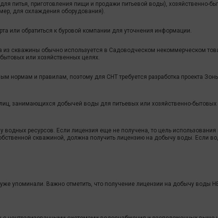
(для питья, приготовления пищи и продажи питьевой воды), хозяйственно-быт
имер, для охлаждения оборудования).
та или обратиться к буровой компании для уточнения информации.
 из скважины обычно используется в Садоводческом некоммерческом тов
 бытовых или хозяйственных целях.
ым нормам и правилам, поэтому для СНТ требуется разработка проекта Зоны 
лиц, занимающихся добычей воды для питьевых или хозяйственно-бытовых н
у водных ресурсов. Если лицензия еще не получена, то цель использования
собственной скважиной, должна получить лицензию на добычу воды. Если в
 уже упоминали. Важно отметить, что получение лицензии на добычу воды Н