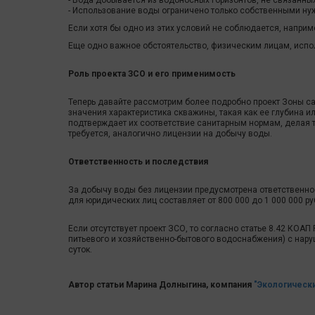
- Вода добывается из водоносных горизонтов, не связанн
- Использование воды ограничено только собственными ну
Если хотя бы одно из этих условий не соблюдается, напри
Еще одно важное обстоятельство, физическим лицам, исп
Роль проекта ЗСО и его применимость
Теперь давайте рассмотрим более подробно проект Зоны са
значения характеристика скважины, такая как ее глубина 
подтверждает их соответствие санитарным нормам, делая т
требуется, аналогично лицензии на добычу воды.
Ответственность и последствия
За добычу воды без лицензии предусмотрена ответственно
для юридических лиц составляет от 800 000 до 1 000 000 р
Если отсутствует проект ЗСО, то согласно статье 8.42 КОА
питьевого и хозяйственно-бытового водоснабжения) с нару
суток.
...
Автор статьи Марина Долныгина, компания
"Экологически