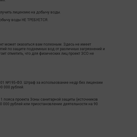
их.
олучить лицензию на добычу воды.
добычу воды НЕ ТРЕБУЕТСЯ.
ект может оказаться вам полезным. Здесь не имеет
ятий по защите подземных вод от различных загрязнений и
ит отметить, что для физических лиц проект ЗСО не
001 №195-ФЗ. Штраф за использование недр без лицензии
0 000 рублей.
и 1 пояса проекта Зоны санитарной защиты (источников
0 000 рублей или приостановление деятельности на 90